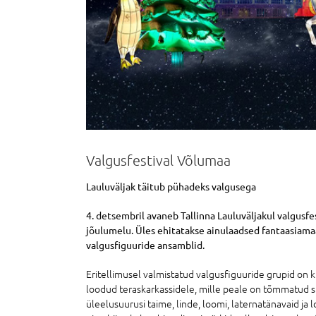
Valgusfestival Võlumaa
Lauluväljak täitub pühadeks valgusega
4. detsembril avaneb Tallinna Lauluväljakul valgusfe
jõulumelu. Üles ehitatakse ainulaadsed fantaasiamaa
valgusfiguuride ansamblid.
Eritellimusel valmistatud valgusfiguuride grupid on 
loodud teraskarkassidele, mille peale on tõmmatud si
üleelusuurusi taime, linde, loomi, laternatänavaid j