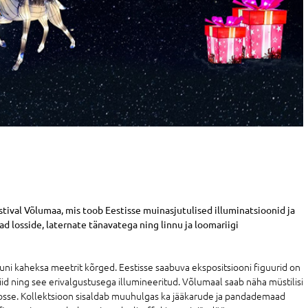
stival Võlumaa, mis toob Eestisse muinasjutulised illuminatsioonid ja
d losside, laternate tänavatega ning linnu ja loomariigi
kuni kaheksa meetrit kõrged. Eestisse saabuva ekspositsiooni figuurid on
id ning see erivalgustusega illumineeritud. Võlumaal saab näha müstilisi
a losse. Kollektsioon sisaldab muuhulgas ka jääkarude ja pandademaad