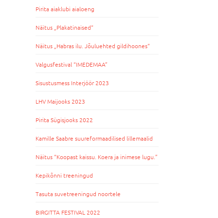
Pirita aiaklubi aialoeng
Näitus „Plakatinaised“
Näitus „Habras ilu. Jõuluehted gildihoones“
Valgusfestival “IMEDEMAA”
Sisustusmess Interjöör 2023
LHV Maijooks 2023
Pirita Sügisjooks 2022
Kamille Saabre suureformaadilised lillemaalid
Näitus “Koopast kaissu. Koera ja inimese lugu.”
Kepikõnni treeningud
Tasuta suvetreeningud noortele
BIRGITTA FESTIVAL 2022