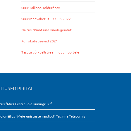
Suur Tallinna Toidutänav
Suur rohevahetus – 11.05.2022
Näitus “Prantsuse kinolegendid”
Kohvikutepäevad 2021
Tasuta võrkpalli treeningud noortele
ITUSED PIRITAL
tus “Miks Eesti ei ole kuningriik?”
dionäitus “Meie unistuste raadiod” Tallinna Teletornis