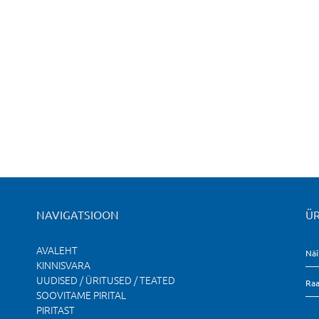
NAVIGATSIOON
ÜR
AVALEHT
Näi
KINNISVARA
UUDISED / ÜRITUSED / TEATED
Raa
SOOVITAME PIRITAL
PIRITAST