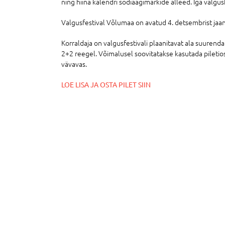
ning hiina kalendri sodiaagimärkide alleed. Iga valgu
Valgusfestival Võlumaa on avatud 4. detsembrist jaan
Korraldaja on valgusfestivali plaanitavat ala suurend
2+2 reegel. Võimalusel soovitatakse kasutada piletios
vävavas.
LOE LISA JA OSTA PILET SIIN