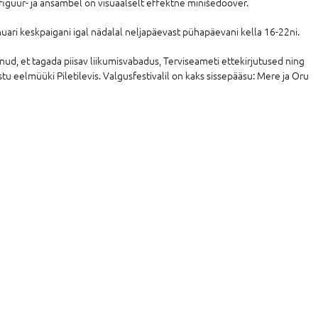
sfiguur- ja ansambel on visuaalselt effektne minišedööver.
uari keskpaigani igal nädalal neljapäevast pühapäevani kella 16-22ni.
anud, et tagada piisav liikumisvabadus, Terviseameti ettekirjutused ning
tu eelmüüki Piletilevis. Valgusfestivalil on kaks sissepääsu: Mere ja Oru