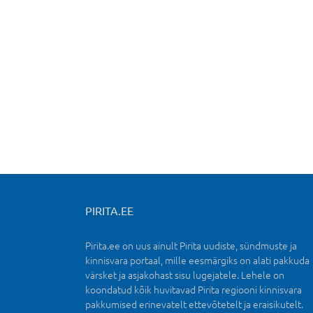
PIRITA.EE
Pirita.ee on uus ainult Pirita uudiste, sündmuste ja
kinnisvara portaal, mille eesmärgiks on alati pakkuda
värsket ja asjakohast sisu lugejatele. Lehele on
koondatud kõik huvitavad Pirita regiooni kinnisvara
pakkumised erinevatelt ettevõtetelt ja eraisikutelt.