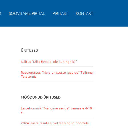
D
SOOVITAME PIRITAL
PIRITAST
KONTAKT
ÜRITUSED
Näitus “Miks Eesti ei ole kuningriik?”
Raadionäitus “Meie unistuste raadiod” Tallinna
Teletornis
MÖÖDUNUD ÜRITUSED
Lastehommik “Mängime saviga” vanusele 4-10
a.
2024. aasta tasuta suvetreeningud noortele