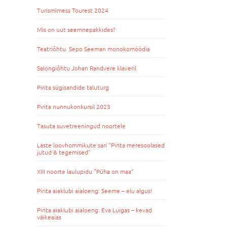
Turismimess Tourest 2024
Mis on uut seemnepakkides?
Teatriõhtu. Sepo Seeman monokomöödia
Salongiõhtu Johan Randvere klaveril
Pirita sügisandide taluturg
Pirita nunnukonkursil 2023
Tasuta suvetreeningud noortele
Laste loovhommikute sari “Pirita meresoolased
jutud & tegemised”
XIII noorte laulupidu ”Püha on maa”
Pirita aiaklubi aialoeng: Seeme – elu algus!
Pirita aiaklubi aialoeng: Eva Luigas – kevad
väikeaias