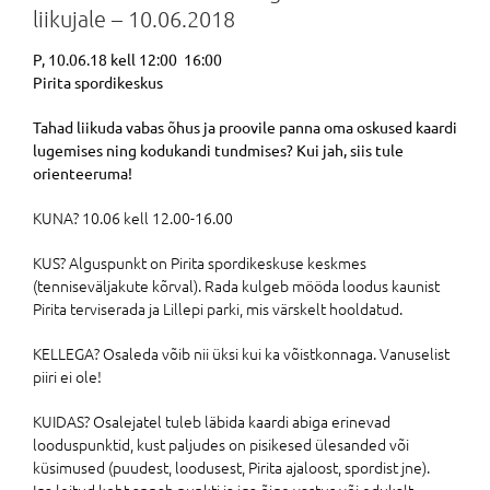
liikujale – 10.06.2018
P, 10.06.18 kell 12:00 16:00
Pirita spordikeskus
Tahad liikuda vabas õhus ja proovile panna oma oskused kaardi
lugemises ning kodukandi tundmises? Kui jah, siis tule
orienteeruma!
KUNA? 10.06 kell 12.00-16.00
KUS? Alguspunkt on Pirita spordikeskuse keskmes
(tenniseväljakute kõrval). Rada kulgeb mööda loodus kaunist
Pirita terviserada ja Lillepi parki, mis värskelt hooldatud.
KELLEGA? Osaleda võib nii üksi kui ka võistkonnaga. Vanuselist
piiri ei ole!
KUIDAS? Osalejatel tuleb läbida kaardi abiga erinevad
looduspunktid, kust paljudes on pisikesed ülesanded või
küsimused (puudest, loodusest, Pirita ajaloost, spordist jne).
Iga leitud koht annab punkti ja iga õige vastus või edukalt