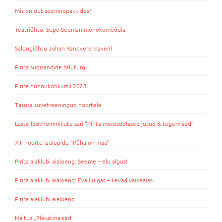
Mis on uut seemnepakkides?
Teatriõhtu. Sepo Seeman monokomöödia
Salongiõhtu Johan Randvere klaveril
Pirita sügisandide taluturg
Pirita nunnukonkursil 2023
Tasuta suvetreeningud noortele
Laste loovhommikute sari “Pirita meresoolased jutud & tegemised”
XIII noorte laulupidu ”Püha on maa”
Pirita aiaklubi aialoeng: Seeme – elu algus!
Pirita aiaklubi aialoeng: Eva Luigas – kevad väikeaias
Pirita aiaklubi aialoeng
Näitus „Plakatinaised“