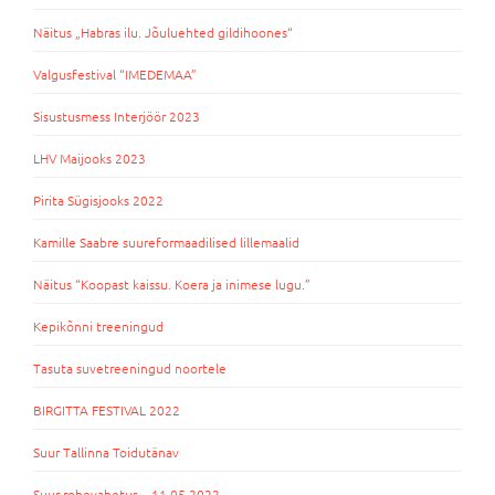
Näitus „Habras ilu. Jõuluehted gildihoones“
Valgusfestival “IMEDEMAA”
Sisustusmess Interjöör 2023
LHV Maijooks 2023
Pirita Sügisjooks 2022
Kamille Saabre suureformaadilised lillemaalid
Näitus “Koopast kaissu. Koera ja inimese lugu.”
Kepikõnni treeningud
Tasuta suvetreeningud noortele
BIRGITTA FESTIVAL 2022
Suur Tallinna Toidutänav
Suur rohevahetus – 11.05.2022