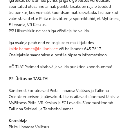
sooritatud ülesanne annab punkti. Lisaks on rajale toodud
lisapunkte, kus võimalik koondsummat kasvatada. Lisapunktid
valmistavad ette Pirita ettevõtted ja spordiklubid, nt Myfitness,
F Levadia, VR Keskus.
PS! Liikumiskiiruse saab iga võistleja ise valida.
Iga osaleja peab end eelregistreerima kirjutades
kaido.bammer@tallinnlv.ee
või helistades 645 7617.
Osalejatele saadetakse e-postile täpsem informatsioon.
VÕITJA? Parimad aitab välja valida punktide koondsumma!
PS! Üritus on TASUTA!
Sündmust korraldavad Pirita Linnaosa Valitsus ja Tallinna
Orienteerumisneljapäevakud. Lisaks aitavad sündmust läbi viia
MyFitness Pirita, VR Keskus ja FC Levadia. Sündmust toetab
Tallinna Sotsiaal- ja Tervisehoiuamet.
Korraldaja
Pirita Linnaosa Valitsus