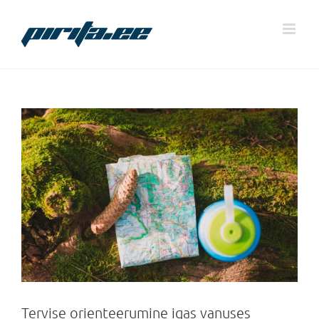
Skip
to
content
Tervise orienteerumine igas vanuses