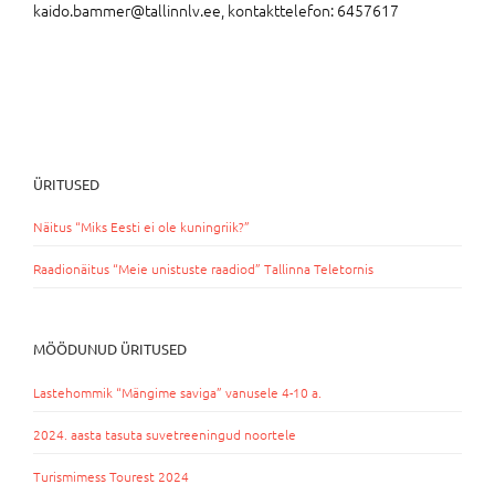
kaido.bammer@tallinnlv.ee, kontakttelefon: 6457617
ÜRITUSED
Näitus “Miks Eesti ei ole kuningriik?”
Raadionäitus “Meie unistuste raadiod” Tallinna Teletornis
MÖÖDUNUD ÜRITUSED
Lastehommik “Mängime saviga” vanusele 4-10 a.
2024. aasta tasuta suvetreeningud noortele
Turismimess Tourest 2024