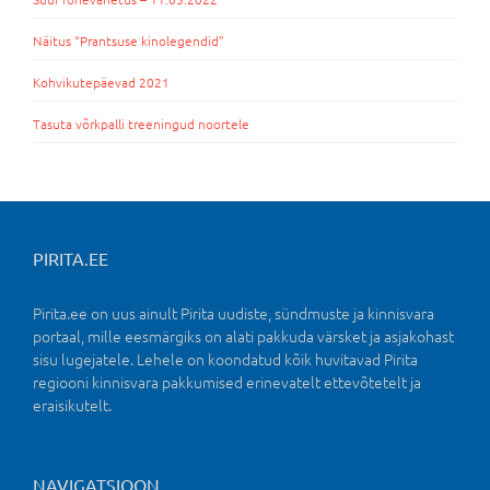
Näitus “Prantsuse kinolegendid”
Kohvikutepäevad 2021
Tasuta võrkpalli treeningud noortele
PIRITA.EE
Pirita.ee on uus ainult Pirita uudiste, sündmuste ja kinnisvara
portaal, mille eesmärgiks on alati pakkuda värsket ja asjakohast
sisu lugejatele. Lehele on koondatud kõik huvitavad Pirita
regiooni kinnisvara pakkumised erinevatelt ettevõtetelt ja
eraisikutelt.
NAVIGATSIOON