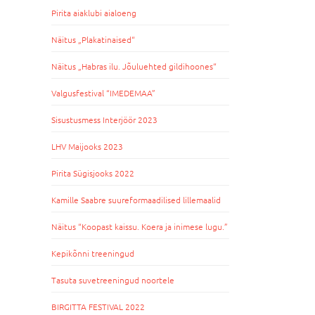
Pirita aiaklubi aialoeng
Näitus „Plakatinaised“
Näitus „Habras ilu. Jõuluehted gildihoones“
Valgusfestival “IMEDEMAA”
Sisustusmess Interjöör 2023
LHV Maijooks 2023
Pirita Sügisjooks 2022
Kamille Saabre suureformaadilised lillemaalid
Näitus “Koopast kaissu. Koera ja inimese lugu.”
Kepikõnni treeningud
Tasuta suvetreeningud noortele
BIRGITTA FESTIVAL 2022