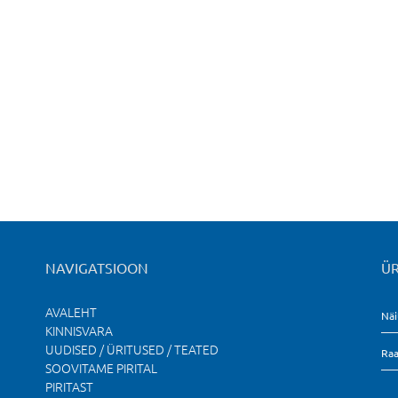
NAVIGATSIOON
ÜR
AVALEHT
Näi
KINNISVARA
UUDISED / ÜRITUSED / TEATED
Raa
SOOVITAME PIRITAL
PIRITAST