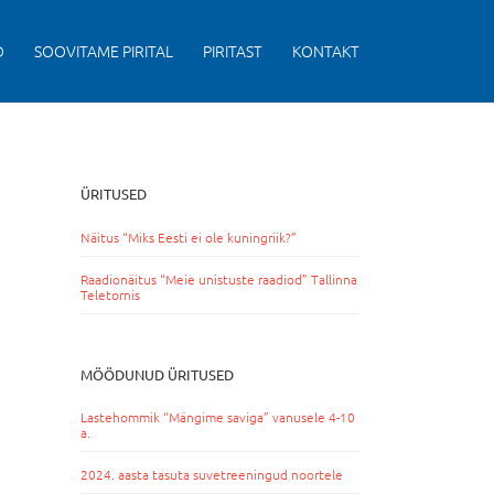
D
SOOVITAME PIRITAL
PIRITAST
KONTAKT
ÜRITUSED
Näitus “Miks Eesti ei ole kuningriik?”
Raadionäitus “Meie unistuste raadiod” Tallinna
Teletornis
MÖÖDUNUD ÜRITUSED
Lastehommik “Mängime saviga” vanusele 4-10
a.
2024. aasta tasuta suvetreeningud noortele