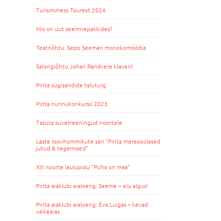
Turismimess Tourest 2024
Mis on uut seemnepakkides?
Teatriõhtu. Sepo Seeman monokomöödia
Salongiõhtu Johan Randvere klaveril
Pirita sügisandide taluturg
Pirita nunnukonkursil 2023
Tasuta suvetreeningud noortele
Laste loovhommikute sari “Pirita meresoolased
jutud & tegemised”
XIII noorte laulupidu ”Püha on maa”
Pirita aiaklubi aialoeng: Seeme – elu algus!
Pirita aiaklubi aialoeng: Eva Luigas – kevad
väikeaias