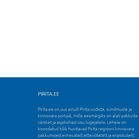
PIRITA.EE
Pirita.ee on uus ainult Pirita uudiste, sündmuste ja
kinnisvara portaal, mille eesmärgiks on alati pakkuda
värsket ja asjakohast sisu lugejatele. Lehele on
koondatud kõik huvitavad Pirita regiooni kinnisvara
pakkumised erinevatelt ettevõtetelt ja eraisikutelt.