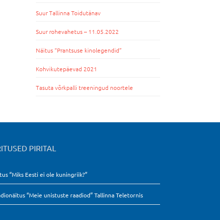
Suur Tallinna Toidutänav
Suur rohevahetus – 11.05.2022
Näitus “Prantsuse kinolegendid”
Kohvikutepäevad 2021
Tasuta võrkpalli treeningud noortele
ITUSED PIRITAL
tus “Miks Eesti ei ole kuningriik?”
dionäitus “Meie unistuste raadiod” Tallinna Teletornis