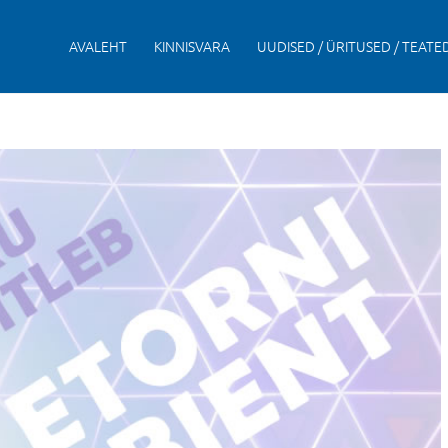
AVALEHT
KINNISVARA
UUDISED / ÜRITUSED / TEATE