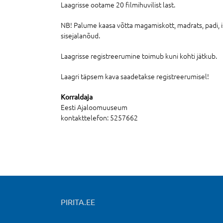
Laagrisse ootame 20 filmihuvilist last.
NB! Palume kaasa võtta magamiskott, madrats, padi, i
sisejalanõud.
Laagrisse registreerumine toimub kuni kohti jätkub.
Laagri täpsem kava saadetakse registreerumisel!
Korraldaja
Eesti Ajaloomuuseum
kontakttelefon: 5257662
PIRITA.EE