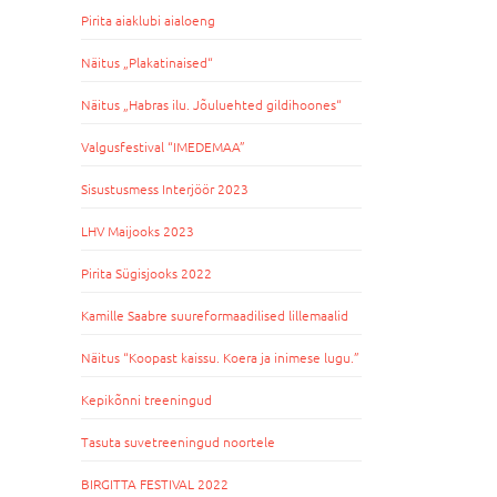
Pirita aiaklubi aialoeng
Näitus „Plakatinaised“
Näitus „Habras ilu. Jõuluehted gildihoones“
Valgusfestival “IMEDEMAA”
Sisustusmess Interjöör 2023
LHV Maijooks 2023
Pirita Sügisjooks 2022
Kamille Saabre suureformaadilised lillemaalid
Näitus “Koopast kaissu. Koera ja inimese lugu.”
Kepikõnni treeningud
Tasuta suvetreeningud noortele
BIRGITTA FESTIVAL 2022