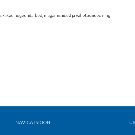
siklikud hügeenitarbed, magamisriided ja vahetusriided ning
NAVIGATSIOON
ÜR