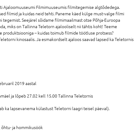
esti Ajaloomuuseumi Filmimuuseumis filmitegemise algtõdedega.
sed filmid ja kuidas neid tehti. Paneme käed külge must-valge filmi
lmi tegemist. Seejärel sõidame filmimaailmast otse Põhja-Euroopa
, miks on Tallinna Teletorn ajalooliselt nii tähtis koht! Teeme
e produktsiooniga – kuidas toimub filmide töötluse protsess?
letorni kinosaalis. Ja esmakordselt ajaloos saavad lapsed ka Teletornis
ebruaril 2019 aastal
äel ja lõpeb 27.02 kell 15.00 Tallinna Teletornis
dab ka lapsevanema külastust Teletorni laagri teisel päeval).
-, õhtu- ja hommikusöök