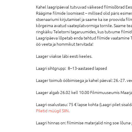
Kahel laagripäeval tutvuvad väikesed filmisõbrad E
Räägime filmide loomisest – millised olid päris esime
stsenaariumi kirjutamisel ja saame ka ise proovida fi
kõrgeima avatud vaateplatvormiga tornile. Saame teada
ringkäiku Teletorni tagaruumides, kus tutvume filmid
Laagripäeva lõpetab enda tehtud filmide vaatamine Te
öö veeta ja hommikut tervitada!
Laager viiakse läbi eesti keeles.
Laagri sihtgrupp: 8–13-aastased lapsed
Laager toimub ööbimisega ja kahel päeval: 26.-27. ve
Laager algab 26.02 kell 10.00 Filmimuuseumis Maarjam
Laagri osalustasu: 75 € lapse kohta (Laagri pilet sisal
Piletid müügil SIIN.
Laagri hinnas on: filmimise materjalid ning soe lõuna