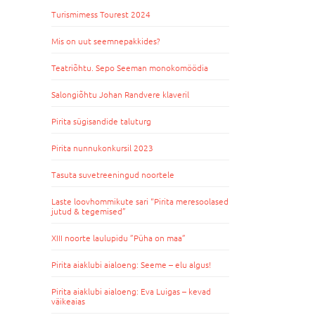
Turismimess Tourest 2024
Mis on uut seemnepakkides?
Teatriõhtu. Sepo Seeman monokomöödia
Salongiõhtu Johan Randvere klaveril
Pirita sügisandide taluturg
Pirita nunnukonkursil 2023
Tasuta suvetreeningud noortele
Laste loovhommikute sari “Pirita meresoolased
jutud & tegemised”
XIII noorte laulupidu ”Püha on maa”
Pirita aiaklubi aialoeng: Seeme – elu algus!
Pirita aiaklubi aialoeng: Eva Luigas – kevad
väikeaias