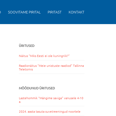
D
SOOVITAME PIRITAL
PIRITAST
KONTAKT
ÜRITUSED
Näitus “Miks Eesti ei ole kuningriik?”
Raadionäitus “Meie unistuste raadiod” Tallinna
Teletornis
MÖÖDUNUD ÜRITUSED
Lastehommik “Mängime saviga” vanusele 4-10
a.
2024. aasta tasuta suvetreeningud noortele