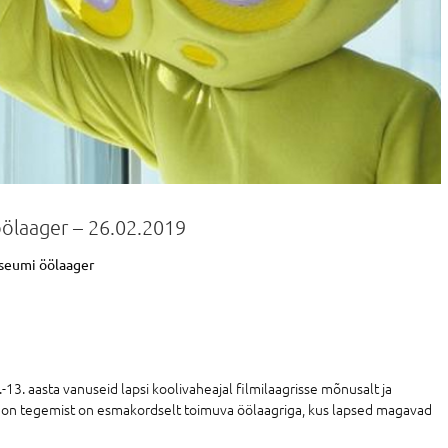
öölaager – 26.02.2019
uuseumi öölaager
13. aasta vanuseid lapsi koolivaheajal filmilaagrisse mõnusalt ja
 on tegemist on esmakordselt toimuva öölaagriga, kus lapsed magavad