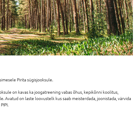
simesele Pirita sügisjooksule.
ooksule on kavas ka joogatreening vabas õhus, kepikõnni koolitus,
. Avatud on laste loovustelk kus saab meisterdada, joonistada, värvida
PIPI.