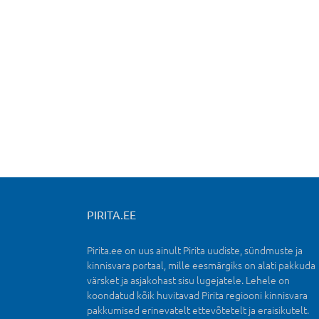
PIRITA.EE
Pirita.ee on uus ainult Pirita uudiste, sündmuste ja
kinnisvara portaal, mille eesmärgiks on alati pakkuda
värsket ja asjakohast sisu lugejatele. Lehele on
koondatud kõik huvitavad Pirita regiooni kinnisvara
pakkumised erinevatelt ettevõtetelt ja eraisikutelt.