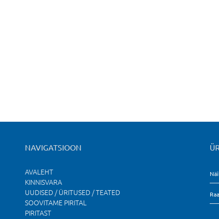
NAVIGATSIOON
ÜR
AVALEHT
Näi
KINNISVARA
UUDISED / ÜRITUSED / TEATED
Raa
SOOVITAME PIRITAL
PIRITAST