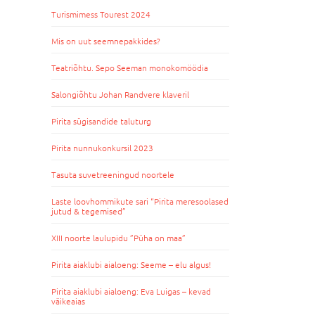
Turismimess Tourest 2024
Mis on uut seemnepakkides?
Teatriõhtu. Sepo Seeman monokomöödia
Salongiõhtu Johan Randvere klaveril
Pirita sügisandide taluturg
Pirita nunnukonkursil 2023
Tasuta suvetreeningud noortele
Laste loovhommikute sari “Pirita meresoolased
jutud & tegemised”
XIII noorte laulupidu ”Püha on maa”
Pirita aiaklubi aialoeng: Seeme – elu algus!
Pirita aiaklubi aialoeng: Eva Luigas – kevad
väikeaias