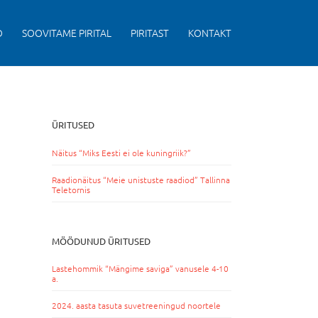
D
SOOVITAME PIRITAL
PIRITAST
KONTAKT
ÜRITUSED
Näitus “Miks Eesti ei ole kuningriik?”
Raadionäitus “Meie unistuste raadiod” Tallinna
Teletornis
MÖÖDUNUD ÜRITUSED
Lastehommik “Mängime saviga” vanusele 4-10
a.
2024. aasta tasuta suvetreeningud noortele