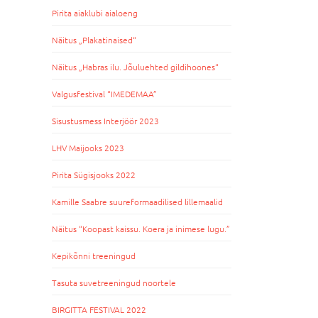
Pirita aiaklubi aialoeng
Näitus „Plakatinaised“
Näitus „Habras ilu. Jõuluehted gildihoones“
Valgusfestival “IMEDEMAA”
Sisustusmess Interjöör 2023
LHV Maijooks 2023
Pirita Sügisjooks 2022
Kamille Saabre suureformaadilised lillemaalid
Näitus “Koopast kaissu. Koera ja inimese lugu.”
Kepikõnni treeningud
Tasuta suvetreeningud noortele
BIRGITTA FESTIVAL 2022