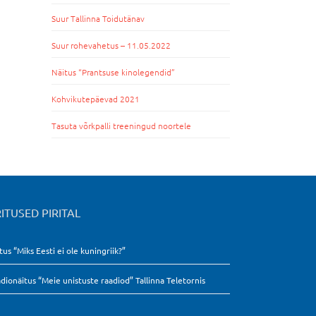
Suur Tallinna Toidutänav
Suur rohevahetus – 11.05.2022
Näitus “Prantsuse kinolegendid”
Kohvikutepäevad 2021
Tasuta võrkpalli treeningud noortele
ITUSED PIRITAL
tus “Miks Eesti ei ole kuningriik?”
dionäitus “Meie unistuste raadiod” Tallinna Teletornis