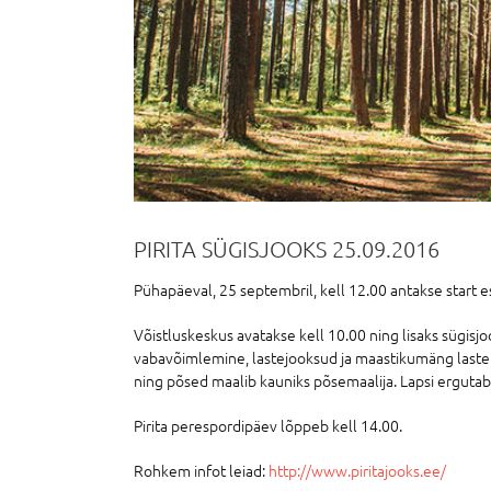
PIRITA SÜGISJOOKS 25.09.2016
Pühapäeval, 25 septembril, kell 12.00 antakse start e
Võistluskeskus avatakse kell 10.00 ning lisaks sügisj
vabavõimlemine, lastejooksud ja maastikumäng lastele
ning põsed maalib kauniks põsemaalija. Lapsi ergutab 
Pirita perespordipäev lõppeb kell 14.00.
Rohkem infot leiad:
http://www.piritajooks.ee/