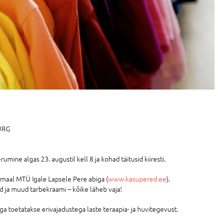
TURG
ine algas 23. augustil kell 8 ja kohad täitusid kiiresti.
maal MTÜ Igale Lapsele Pere abiga (
www.kasupered.ee
).
id ja muud tarbekraami – kõike läheb vaja!
a toetatakse erivajadustega laste teraapia- ja huvitegevust.