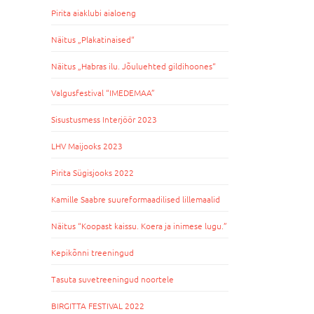
Pirita aiaklubi aialoeng
Näitus „Plakatinaised“
Näitus „Habras ilu. Jõuluehted gildihoones“
Valgusfestival “IMEDEMAA”
Sisustusmess Interjöör 2023
LHV Maijooks 2023
Pirita Sügisjooks 2022
Kamille Saabre suureformaadilised lillemaalid
Näitus “Koopast kaissu. Koera ja inimese lugu.”
Kepikõnni treeningud
Tasuta suvetreeningud noortele
BIRGITTA FESTIVAL 2022