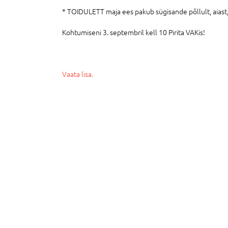
* TOIDULETT maja ees pakub sügisande põllult, aias
Kohtumiseni 3. septembril kell 10 Pirita VAKis!
Vaata lisa.