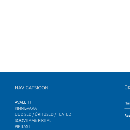
NAVIGATSIOON
ÜR
AVALEHT
Näi
KINNISVARA
UUDISED / ÜRITUSED / TEATED
Raa
SOOVITAME PIRITAL
PIRITAST