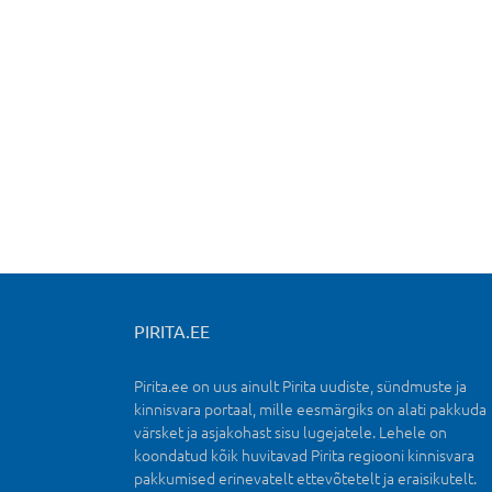
PIRITA.EE
Pirita.ee on uus ainult Pirita uudiste, sündmuste ja
kinnisvara portaal, mille eesmärgiks on alati pakkuda
värsket ja asjakohast sisu lugejatele. Lehele on
koondatud kõik huvitavad Pirita regiooni kinnisvara
pakkumised erinevatelt ettevõtetelt ja eraisikutelt.