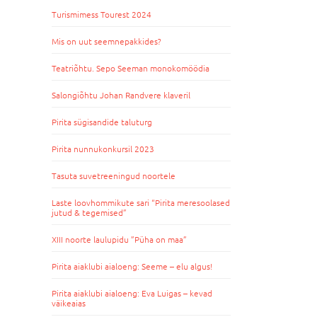
Turismimess Tourest 2024
Mis on uut seemnepakkides?
Teatriõhtu. Sepo Seeman monokomöödia
Salongiõhtu Johan Randvere klaveril
Pirita sügisandide taluturg
Pirita nunnukonkursil 2023
Tasuta suvetreeningud noortele
Laste loovhommikute sari “Pirita meresoolased
jutud & tegemised”
XIII noorte laulupidu ”Püha on maa”
Pirita aiaklubi aialoeng: Seeme – elu algus!
Pirita aiaklubi aialoeng: Eva Luigas – kevad
väikeaias