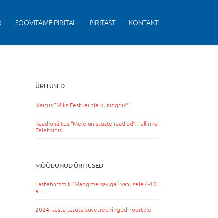
D
SOOVITAME PIRITAL
PIRITAST
KONTAKT
ÜRITUSED
Näitus “Miks Eesti ei ole kuningriik?”
Raadionäitus “Meie unistuste raadiod” Tallinna
Teletornis
MÖÖDUNUD ÜRITUSED
Lastehommik “Mängime saviga” vanusele 4-10
a.
2024. aasta tasuta suvetreeningud noortele