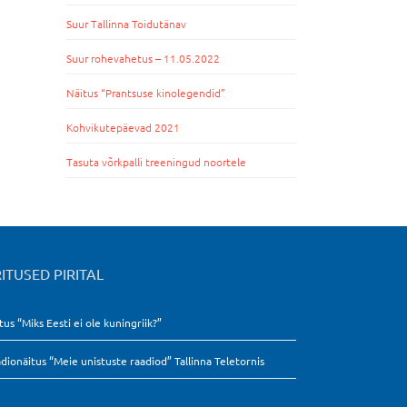
Suur Tallinna Toidutänav
Suur rohevahetus – 11.05.2022
Näitus “Prantsuse kinolegendid”
Kohvikutepäevad 2021
Tasuta võrkpalli treeningud noortele
ITUSED PIRITAL
tus “Miks Eesti ei ole kuningriik?”
dionäitus “Meie unistuste raadiod” Tallinna Teletornis