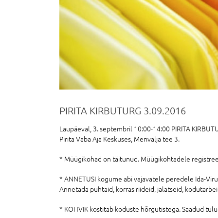
PIRITA KIRBUTURG 3.09.2016
Laupäeval, 3. septembril 10:00-14:00 PIRITA KIRBU
Pirita Vaba Aja Keskuses, Merivälja tee 3.
* Müügikohad on täitunud. Müügikohtadele registreerum
* ANNETUSI kogume abi vajavatele peredele Ida-Viru
Annetada puhtaid, korras riideid, jalatseid, kodutarbe
* KOHVIK kostitab koduste hõrgutistega. Saadud tulug