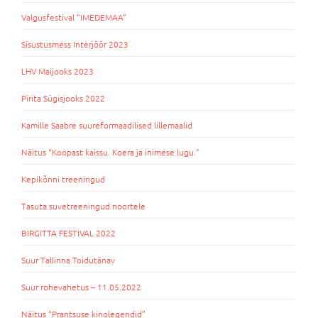
Valgusfestival “IMEDEMAA”
Sisustusmess Interjöör 2023
LHV Maijooks 2023
Pirita Sügisjooks 2022
Kamille Saabre suureformaadilised lillemaalid
Näitus “Koopast kaissu. Koera ja inimese lugu.”
Kepikõnni treeningud
Tasuta suvetreeningud noortele
BIRGITTA FESTIVAL 2022
Suur Tallinna Toidutänav
Suur rohevahetus – 11.05.2022
Näitus “Prantsuse kinolegendid”