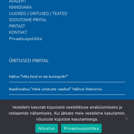
AVALEHT
KINNISVARA
UUDISED / ÜRITUSED / TEATED
SOOVITAME PIRITAL
PIRITAST
KONTAKT
Privaatsuspoliitika
ÜRITUSED PIRITAL
Näitus “Miks Eesti ei ole kuningriik?”
Raadionäitus “Meie unistuste raadiod” Tallinna Teletornis
Veebileht kasutab küpsiseid veebiliikluse analüüsimiseks ja
reklaamide näitamiseks. Kui jätkate meie veebilehe kasutamist,
nõustute küpsiste kasutamisega.
Nõustun
Privaatsuspoliitika
Copyright
2026 Pirita.ee | Kõik õigused kaitstud