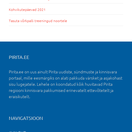
Kohvikutepäevad 2021
Tasuta võrkpalli treeningud noortele
PIRITA.EE
Pirita.ee on uus ainult Pirita uudiste, sündmuste ja kinnisvara
portaal, mille eesmärgiks on alati pakkuda värsket ja asjakohast
sisu lugejatele. Lehele on koondatud kõik huvitavad Pirita
regiooni kinnisvara pakkumised erinevatelt ettevõtetelt ja
eraisikutelt.
NAVIGATSIOON