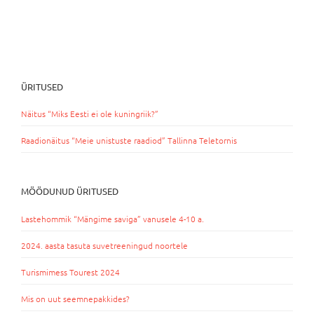
ÜRITUSED
Näitus “Miks Eesti ei ole kuningriik?”
Raadionäitus “Meie unistuste raadiod” Tallinna Teletornis
MÖÖDUNUD ÜRITUSED
Lastehommik “Mängime saviga” vanusele 4-10 a.
2024. aasta tasuta suvetreeningud noortele
Turismimess Tourest 2024
Mis on uut seemnepakkides?