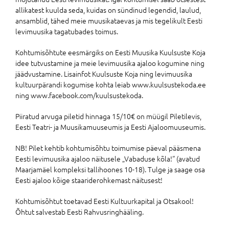
allikatest kuulda seda, kuidas on sündinud legendid, laulud,
ansamblid, tähed meie muusikataevas ja mis tegelikult Eesti
levimuusika tagatubades toimus.
Kohtumisõhtute eesmärgiks on Eesti Muusika Kuulsuste Koja
idee tutvustamine ja meie levimuusika ajaloo kogumine ning
jäädvustamine. Lisainfot Kuulsuste Koja ning levimuusika
kultuurpärandi kogumise kohta leiab www.kuulsustekoda.ee
ning www.facebook.com/kuulsustekoda.
Piiratud arvuga piletid hinnaga 15/10€ on müügil Piletilevis,
Eesti Teatri- ja Muusikamuuseumis ja Eesti Ajaloomuuseumis.
NB! Pilet kehtib kohtumisõhtu toimumise päeval pääsmena
Eesti levimuusika ajaloo näitusele „Vabaduse kõla!“ (avatud
Maarjamäel kompleksi tallihoones 10-18). Tulge ja saage osa
Eesti ajaloo kõige staariderohkemast näitusest!
Kohtumisõhtut toetavad Eesti Kultuurkapital ja Otsakool!
Õhtut salvestab Eesti Rahvusringhääling.