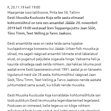
K, 20.11.19 kell 19:00
Maarjamäe lossi tallihoone, Pirita tee 56, Tallinn
Eesti Muusika Kuulsuste Koja selle aasta viimasel
kohtumisõhtul on teie ees ansambel Jäääär. 20. novembril
2019 kell 19.00 vestavad Sten Teppaniga juttu Jaan Sööt,
Tõnu Timm, Teet Velling ja Tarvo Jaaksoo.
Eesti ansamblite seas on raske leida sama lojaalse
kuulajaskonnaga koosseisu kui Jäääär. Urban-folk muusika ja
sõnad, mis sageli räägivad ansambli liikmete endi läbielatud
elust, on pugenud paljudele sügavale hinge. Vaiksema heli ja
kaunite sõnadega saab öelda rohkem. Jää hakkas liikuma pool
aastat enne Eesti taasiseseisvumist 1991. aastal ja on tänaseks
liigutanud meid üle 28 aasta. Kohtumisõhtul räägivad Jaan
Sööt, Tõnu Timm, Teet Velling ja Tarvo Jaaksoo nende aastate
juhtumistest sama ausalt, kui kõlab nende muusika.
Eesti Muusika Kuulsuste Koja korraldatav kohtumisõhtute sari
toob publikuni Eesti levimuusika legendaarsemad tegelased.
Fookuses on inimesed, kelle tegevus on kõige rohkem
mõjutanud Eesti levimuusikat. Igal kohtumisel saab otsestest