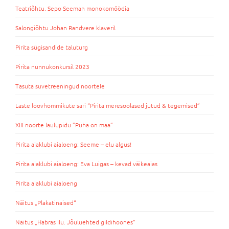
Teatriõhtu. Sepo Seeman monokomöödia
Salongiõhtu Johan Randvere klaveril
Pirita sügisandide taluturg
Pirita nunnukonkursil 2023
Tasuta suvetreeningud noortele
Laste loovhommikute sari “Pirita meresoolased jutud & tegemised”
XIII noorte laulupidu ”Püha on maa”
Pirita aiaklubi aialoeng: Seeme – elu algus!
Pirita aiaklubi aialoeng: Eva Luigas – kevad väikeaias
Pirita aiaklubi aialoeng
Näitus „Plakatinaised“
Näitus „Habras ilu. Jõuluehted gildihoones“