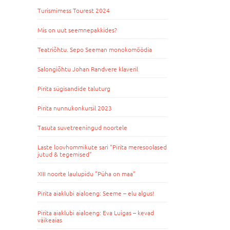
Turismimess Tourest 2024
Mis on uut seemnepakkides?
Teatriõhtu. Sepo Seeman monokomöödia
Salongiõhtu Johan Randvere klaveril
Pirita sügisandide taluturg
Pirita nunnukonkursil 2023
Tasuta suvetreeningud noortele
Laste loovhommikute sari “Pirita meresoolased
jutud & tegemised”
XIII noorte laulupidu ”Püha on maa”
Pirita aiaklubi aialoeng: Seeme – elu algus!
Pirita aiaklubi aialoeng: Eva Luigas – kevad
väikeaias