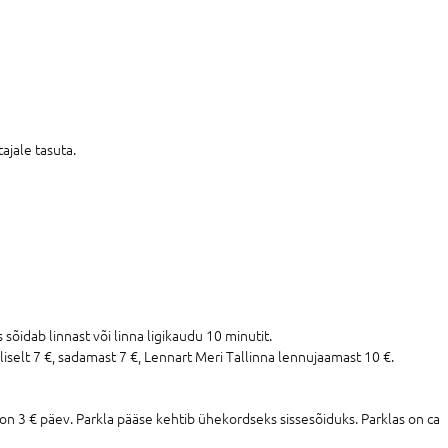
ajale tasuta.
 sõidab linnast või linna ligikaudu 10 minutit.
iselt 7 €, sadamast 7 €, Lennart Meri Tallinna lennujaamast 10 €.
on 3 € päev. Parkla pääse kehtib ühekordseks sissesõiduks. Parklas on ca