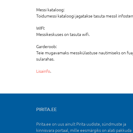
Messi kataloog:
Toidumessi kataloogi jagatakse tasuta messil infosten
WIFI:
Messikeskuses on tasuta wifi.
Garderoob:
Teie mugavamaks messikülastuse nautimiseks on fuaj
sularahas.
Lisainfo
.
PIRITA.EE
Pirita.ee on uus ainult Pirita uudiste, sündmuste ja
kinnisvara portaal, mille eesmärgiks on alati pakkuda