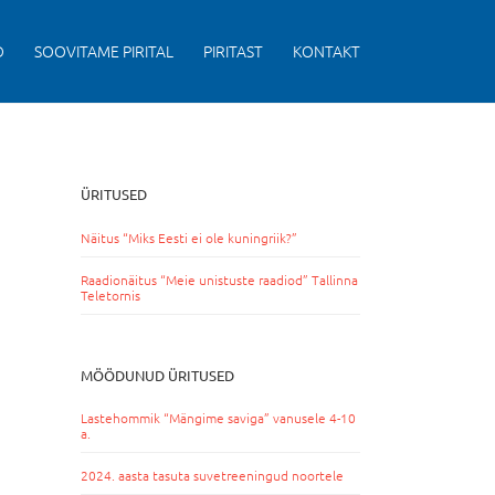
D
SOOVITAME PIRITAL
PIRITAST
KONTAKT
ÜRITUSED
Näitus “Miks Eesti ei ole kuningriik?”
Raadionäitus “Meie unistuste raadiod” Tallinna
Teletornis
MÖÖDUNUD ÜRITUSED
Lastehommik “Mängime saviga” vanusele 4-10
a.
2024. aasta tasuta suvetreeningud noortele