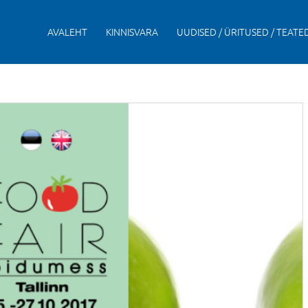
AVALEHT
KINNISVARA
UUDISED / ÜRITUSED / TEATE