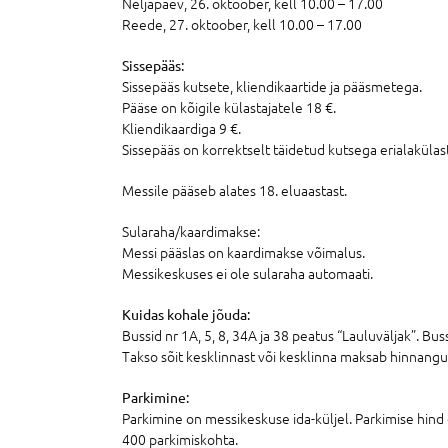
Neljapäev, 26. oktoober, kell 10.00 – 17.00
Reede, 27. oktoober, kell 10.00 – 17.00
Sissepääs:
Sissepääs kutsete, kliendikaartide ja pääsmetega.
Pääse on kõigile külastajatele 18 €.
Kliendikaardiga 9 €.
Sissepääs on korrektselt täidetud kutsega erialakülast
Messile pääseb alates 18. eluaastast.
Sularaha/kaardimakse:
Messi pääslas on kaardimakse võimalus.
Messikeskuses ei ole sularaha automaati.
Kuidas kohale jõuda:
Bussid nr 1A, 5, 8, 34A ja 38 peatus “Lauluväljak”. Buss
Takso sõit kesklinnast või kesklinna maksab hinnangul
Parkimine:
Parkimine on messikeskuse ida-küljel. Parkimise hind 
400 parkimiskohta.