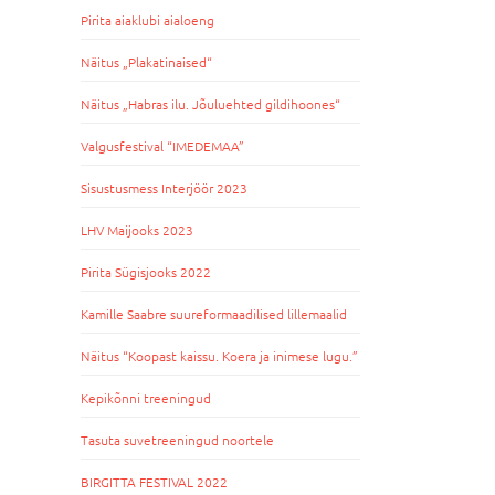
Pirita aiaklubi aialoeng
Näitus „Plakatinaised“
Näitus „Habras ilu. Jõuluehted gildihoones“
Valgusfestival “IMEDEMAA”
Sisustusmess Interjöör 2023
LHV Maijooks 2023
Pirita Sügisjooks 2022
Kamille Saabre suureformaadilised lillemaalid
Näitus “Koopast kaissu. Koera ja inimese lugu.”
Kepikõnni treeningud
Tasuta suvetreeningud noortele
BIRGITTA FESTIVAL 2022