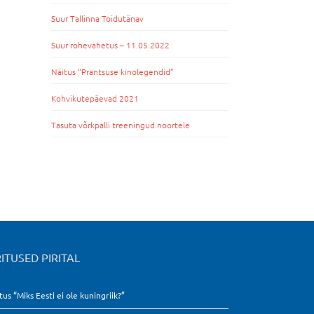
Suur Tallinna Toidutänav
Suur rohevahetus – 11.05.2022
Näitus “Prantsuse kinolegendid”
Kohvikutepäevad 2021
Tasuta võrkpalli treeningud noortele
ITUSED PIRITAL
tus “Miks Eesti ei ole kuningriik?”