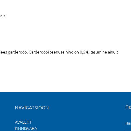
dis.
ees garderoob. Garderoobi teenuse hind on 0,5 €, tasumine ainult
NAVIGATSIOON
ÜR
AVALEHT
Näi
KINNISVARA