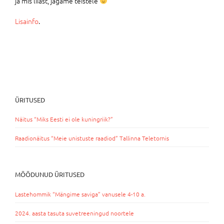
ja mis liiast, jagame teistele
Lisainfo
.
ÜRITUSED
Näitus “Miks Eesti ei ole kuningriik?”
Raadionäitus “Meie unistuste raadiod” Tallinna Teletornis
MÖÖDUNUD ÜRITUSED
Lastehommik “Mängime saviga” vanusele 4-10 a.
2024. aasta tasuta suvetreeningud noortele