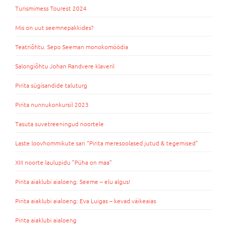
Turismimess Tourest 2024
Mis on uut seemnepakkides?
Teatriõhtu. Sepo Seeman monokomöödia
Salongiõhtu Johan Randvere klaveril
Pirita sügisandide taluturg
Pirita nunnukonkursil 2023
Tasuta suvetreeningud noortele
Laste loovhommikute sari “Pirita meresoolased jutud & tegemised”
XIII noorte laulupidu ”Püha on maa”
Pirita aiaklubi aialoeng: Seeme – elu algus!
Pirita aiaklubi aialoeng: Eva Luigas – kevad väikeaias
Pirita aiaklubi aialoeng