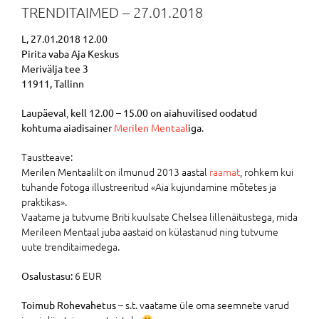
TRENDITAIMED – 27.01.2018
L, 27.01.2018 12.00
Pirita vaba Aja Keskus
Merivälja tee 3
11911, Tallinn
,
Laupäeval
kell 12.00 – 15.00 on aiahuvilised oodatud
.
kohtuma aiadisainer
Merilen Mentaal
iga
Taustteave:
Merilen Mentaalilt on ilmunud 2013 aastal
raamat
, rohkem kui
tuhande fotoga illustreeritud «Aia kujundamine mõtetes ja
praktikas».
Vaatame ja tutvume Briti kuulsate Chelsea lillenäitustega, mida
Merileen Mentaal juba aastaid on külastanud ning tutvume
uute trenditaimedega.
6 EUR
Osalustasu:
– s.t. vaatame üle oma seemnete varud
Toimub Rohevahetus