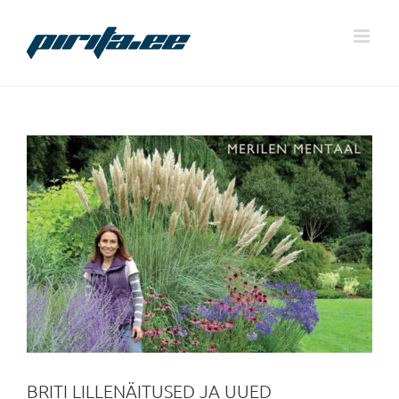
Skip
to
content
BRITI LILLENÄITUSED JA UUED