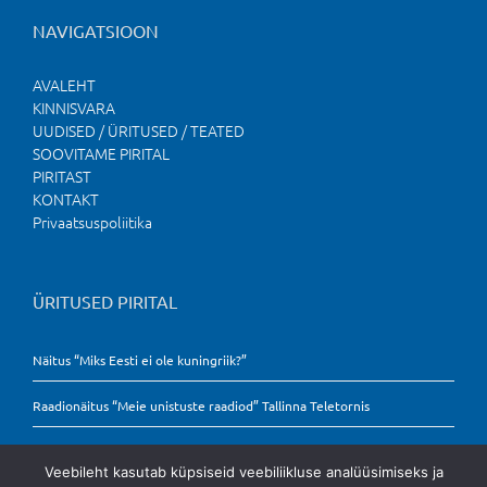
NAVIGATSIOON
AVALEHT
KINNISVARA
UUDISED / ÜRITUSED / TEATED
SOOVITAME PIRITAL
PIRITAST
KONTAKT
Privaatsuspoliitika
ÜRITUSED PIRITAL
Näitus “Miks Eesti ei ole kuningriik?”
Raadionäitus “Meie unistuste raadiod” Tallinna Teletornis
Veebileht kasutab küpsiseid veebiliikluse analüüsimiseks ja