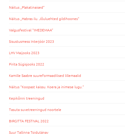
Näitus „Plakatinaised“
Näitus „Habras ilu. Jõuluehted gildihoones“
Valgusfestival “IMEDEMAA”
Sisustusmess Interjöör 2023
LHV Maijooks 2023
Pirita Sügisjooks 2022
Kamille Saabre suureformaadilised lillemaalid
Näitus “Koopast kaissu. Koera ja inimese lugu.”
Kepikõnni treeningud
Tasuta suvetreeningud noortele
BIRGITTA FESTIVAL 2022
Suur Tallinna Toidutänav