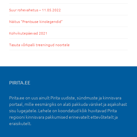
Suur rohevahetus – 11.05.2022
Näitus “Prantsuse kinolegendid”
Kohvikutepäevad 2021
Tasuta võrkpalli treeningud noortele
PIRITA.EE
Pirita.ee on uus ainult Pirita uudiste, sündmuste ja kinnisvara
portaal, mille eesmärgiks on alati pakkuda värsket ja asjakohast
sisu lugejatele. Lehele on koondatud kõik huvitavad Pirita
regiooni kinnisvara pakkumised erinevatelt ettevõtetelt ja
eraisikutelt.