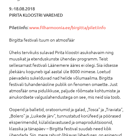
9.-18.08.2018
PIRITA KLOOSTRI VAREMED
Piletiinfo:
www.filharmoonia.ee/birgitta/piletiinfo
Birgitta festivali tuum on atmosfäär
Üheks tervikuks sulavad Pirita kloostri asukohavaim ning
muusikat ja etenduskunste ühendav programm. Teist
sellesarnast festivali Läänemere ääres ei olegi. Siia iidsesse
jõekääru koguneb igal aastal üle 8000 inimese. Loetud
päevadeks sukelduvad nad helide võlumaailma. Birgitta
festivali tuhandenäoline publik on fenomen omaette. Just
atmosfäär oma pidulikkuse, paljude rõõmsate kohtumiste ja
ainukordsete valguslahendustega on see, mis neid siia toob.
Ooperid ja balletid, oratooriumid ja galad, „Tosca“ ja „Traviata“,
„Bolero“ ja „Luikede järv“, tunnustatud korüfeed ja pöörased
eksperimendid, külalislavastused ja omaproduktsioonid,
klassika ja tänapäev – Birgitta festival suudab need kõik
ühendada. Siin, mere rahust õhkavas läheduses, on esinenud