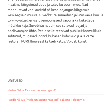
maailma kõrgeimad tipud ja tuleviku suurnimed. Nad
meenutavad veel aastaid päikeseloojangus kõrguvaid
keskaegseid müüre, suveõhtute sumedust, jalutuskäike kuu- ja
tõrvikuvalgel, erksalt veinipunaseid vaipu ja kirikukellade
mõtlikku kaja. Suveõhtu nautimises sulavad loojad ja
pealtvaatajad ühte. Peale selle teenivad publikut loomulikult
subtiitrid, mugavad loožid, hubased kohvikud ja a la carte
restoran PURI. Ilma eest kaitseb katus. Võidab kunst.
ÜRITUSED
Näitus “Miks Eesti ei ole kuningriik?”
Raadionäitus “Meie unistuste raadiod” Tallinna Teletornis