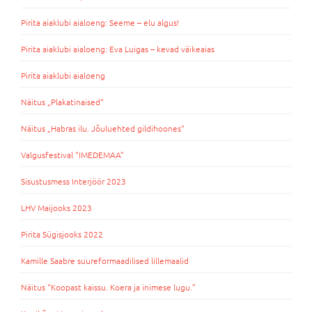
Pirita aiaklubi aialoeng: Seeme – elu algus!
Pirita aiaklubi aialoeng: Eva Luigas – kevad väikeaias
Pirita aiaklubi aialoeng
Näitus „Plakatinaised“
Näitus „Habras ilu. Jõuluehted gildihoones“
Valgusfestival “IMEDEMAA”
Sisustusmess Interjöör 2023
LHV Maijooks 2023
Pirita Sügisjooks 2022
Kamille Saabre suureformaadilised lillemaalid
Näitus “Koopast kaissu. Koera ja inimese lugu.”