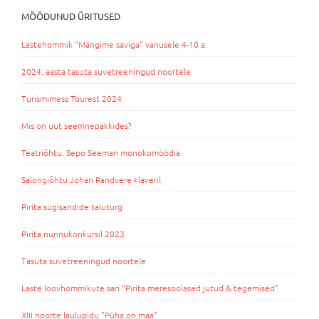
MÖÖDUNUD ÜRITUSED
Lastehommik “Mängime saviga” vanusele 4-10 a.
2024. aasta tasuta suvetreeningud noortele
Turismimess Tourest 2024
Mis on uut seemnepakkides?
Teatriõhtu. Sepo Seeman monokomöödia
Salongiõhtu Johan Randvere klaveril
Pirita sügisandide taluturg
Pirita nunnukonkursil 2023
Tasuta suvetreeningud noortele
Laste loovhommikute sari “Pirita meresoolased jutud & tegemised”
XIII noorte laulupidu ”Püha on maa”