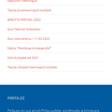
Kepikõnni treeningud
Tasuta suvetreeningud noortele
BIRGITTA FESTIVAL 2022
Suur Tallinna Toidutänav
Suur rohevahetus – 11.05.2022
Näitus “Prantsuse kinolegendid”
Kohvikutepäevad 2021
Tasuta võrkpalli treeningud noortele
PIRITA.EE
Pirita.ee on uus ainult Pirita uudiste, sündmuste ja kinnisvara