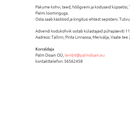
Pakume kohvi, teed, hõõgveini ja koduseid küpsetisi,
Palmi loominguga.
Osta saab käsitööd ja kingitusi ehtest sepisteni. Tutv
Advendi kodukohvik ootab külastajaid pühapäeviti 11.
Aadress: Tallinn, Pirita Linnaosa, Merivälja, Vaate tee
Korraldaja
Palm Disain OÜ,
lembit@palmdisain.eu
kontakttelefon: 56562458