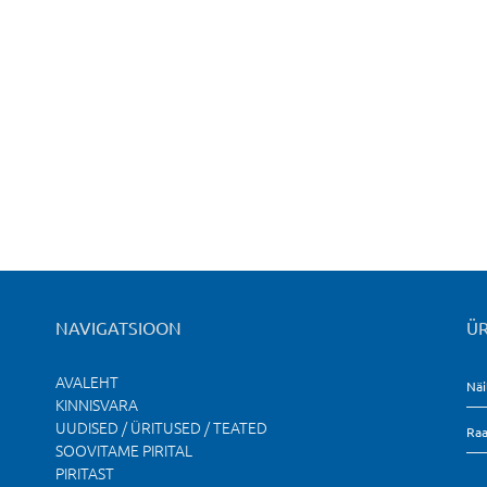
NAVIGATSIOON
ÜR
AVALEHT
Näi
KINNISVARA
UUDISED / ÜRITUSED / TEATED
Raa
SOOVITAME PIRITAL
PIRITAST