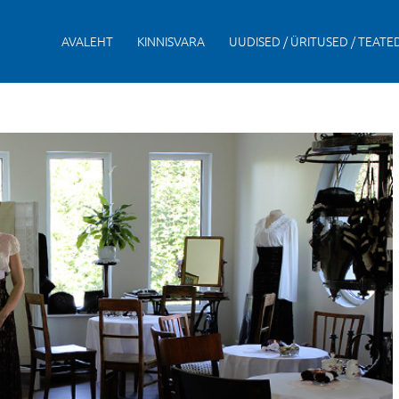
AVALEHT
KINNISVARA
UUDISED / ÜRITUSED / TEATE