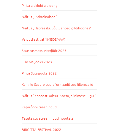
Pirita aiaklubi aialoeng
Näitus „Plakatinaised“
Näitus „Habras ilu. Jõuluehted gildihoones“
Valgusfestival “IMEDEMAA”
Sisustusmess Interjöör 2023
LHV Maijooks 2023
Pirita Sügisjooks 2022
Kamille Saabre suureformaadilised lillemaalid
Näitus “Koopast kaissu. Koera ja inimese lugu.”
Kepikõnni treeningud
Tasuta suvetreeningud noortele
BIRGITTA FESTIVAL 2022