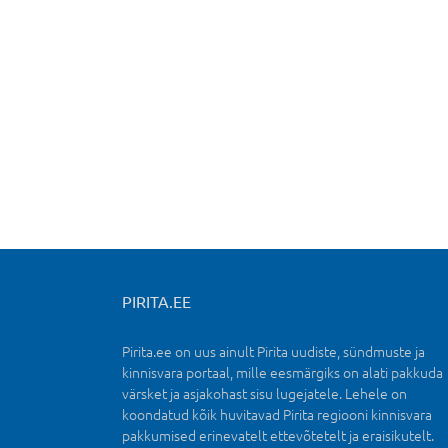
PIRITA.EE
Pirita.ee on uus ainult Pirita uudiste, sündmuste ja
kinnisvara portaal, mille eesmärgiks on alati pakkuda
värsket ja asjakohast sisu lugejatele. Lehele on
koondatud kõik huvitavad Pirita regiooni kinnisvara
pakkumised erinevatelt ettevõtetelt ja eraisikutelt.