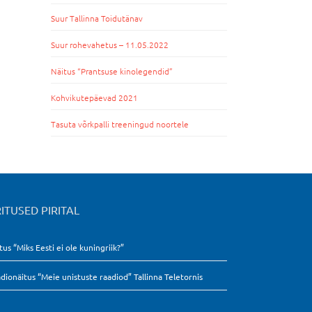
Suur Tallinna Toidutänav
Suur rohevahetus – 11.05.2022
Näitus “Prantsuse kinolegendid”
Kohvikutepäevad 2021
Tasuta võrkpalli treeningud noortele
ITUSED PIRITAL
tus “Miks Eesti ei ole kuningriik?”
dionäitus “Meie unistuste raadiod” Tallinna Teletornis