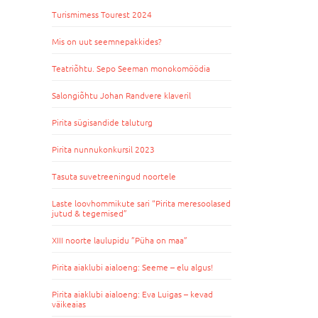
Turismimess Tourest 2024
Mis on uut seemnepakkides?
Teatriõhtu. Sepo Seeman monokomöödia
Salongiõhtu Johan Randvere klaveril
Pirita sügisandide taluturg
Pirita nunnukonkursil 2023
Tasuta suvetreeningud noortele
Laste loovhommikute sari “Pirita meresoolased
jutud & tegemised”
XIII noorte laulupidu ”Püha on maa”
Pirita aiaklubi aialoeng: Seeme – elu algus!
Pirita aiaklubi aialoeng: Eva Luigas – kevad
väikeaias