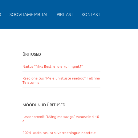
D
SOOVITAME PIRITAL
PIRITAST
KONTAKT
ÜRITUSED
Näitus “Miks Eesti ei ole kuningriik?”
Raadionäitus “Meie unistuste raadiod” Tallinna
Teletornis
MÖÖDUNUD ÜRITUSED
Lastehommik “Mängime saviga” vanusele 4-10
a.
2024. aasta tasuta suvetreeningud noortele