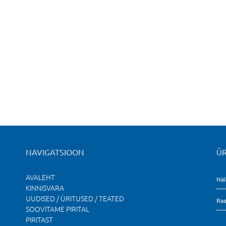
NAVIGATSIOON
ÜR
AVALEHT
Näi
KINNISVARA
UUDISED / ÜRITUSED / TEATED
Raa
SOOVITAME PIRITAL
PIRITAST