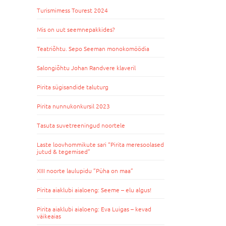
Turismimess Tourest 2024
Mis on uut seemnepakkides?
Teatriõhtu. Sepo Seeman monokomöödia
Salongiõhtu Johan Randvere klaveril
Pirita sügisandide taluturg
Pirita nunnukonkursil 2023
Tasuta suvetreeningud noortele
Laste loovhommikute sari “Pirita meresoolased
jutud & tegemised”
XIII noorte laulupidu ”Püha on maa”
Pirita aiaklubi aialoeng: Seeme – elu algus!
Pirita aiaklubi aialoeng: Eva Luigas – kevad
väikeaias