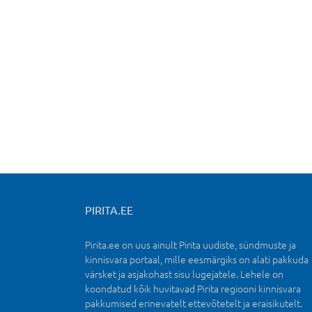
PIRITA.EE
Pirita.ee on uus ainult Pirita uudiste, sündmuste ja
kinnisvara portaal, mille eesmärgiks on alati pakkuda
värsket ja asjakohast sisu lugejatele. Lehele on
koondatud kõik huvitavad Pirita regiooni kinnisvara
pakkumised erinevatelt ettevõtetelt ja eraisikutelt.