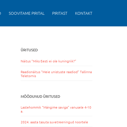
D
SOOVITAME PIRITAL
PIRITAST
KONTAKT
ÜRITUSED
Näitus “Miks Eesti ei ole kuningriik?”
Raadionäitus “Meie unistuste raadiod” Tallinna
Teletornis
MÖÖDUNUD ÜRITUSED
Lastehommik “Mängime saviga” vanusele 4-10
a.
2024. aasta tasuta suvetreeningud noortele