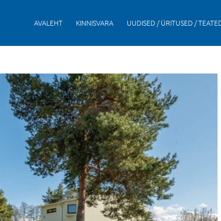
AVALEHT
KINNISVARA
UUDISED / ÜRITUSED / TEATE