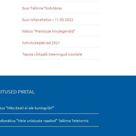
Suur Tallinna Toidutänav
Suur rohevahetus – 11.05.2022
Näitus “Prantsuse kinolegendid”
Kohvikutepäevad 2021
Tasuta võrkpalli treeningud noortele
ITUSED PIRITAL
tus “Miks Eesti ei ole kuningriik?”
dionäitus “Meie unistuste raadiod” Tallinna Teletornis