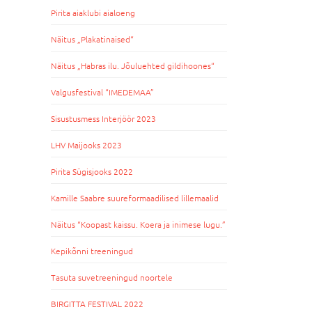
Pirita aiaklubi aialoeng
Näitus „Plakatinaised“
Näitus „Habras ilu. Jõuluehted gildihoones“
Valgusfestival “IMEDEMAA”
Sisustusmess Interjöör 2023
LHV Maijooks 2023
Pirita Sügisjooks 2022
Kamille Saabre suureformaadilised lillemaalid
Näitus “Koopast kaissu. Koera ja inimese lugu.”
Kepikõnni treeningud
Tasuta suvetreeningud noortele
BIRGITTA FESTIVAL 2022