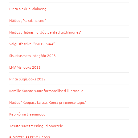
Pirita aiaklubi aialoeng
Näitus „Plakatinaised“
Näitus „Habras ilu. Jõuluehted gildihoones“
Valgusfestival “IMEDEMAA”
Sisustusmess Interjöör 2023
LHV Maijooks 2023
Pirita Sügisjooks 2022
Kamille Saabre suureformaadilised lillemaalid
Näitus “Koopast kaissu. Koera ja inimese lugu.”
Kepikõnni treeningud
Tasuta suvetreeningud noortele
BIRGITTA FESTIVAL 2022