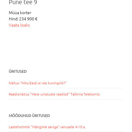
Pune tee 9
Müüa korter
Hind: 234 900 €
Vaata lisaks
ÜRITUSED
Näitus “Miks Eesti ei ole kuningriik?”
Raadionäitus “Meie unistuste raadiod” Tallinna Teletornis
MÖÖDUNUD ÜRITUSED
Lastehommik “Mängime saviga” vanusele 4-10 a.