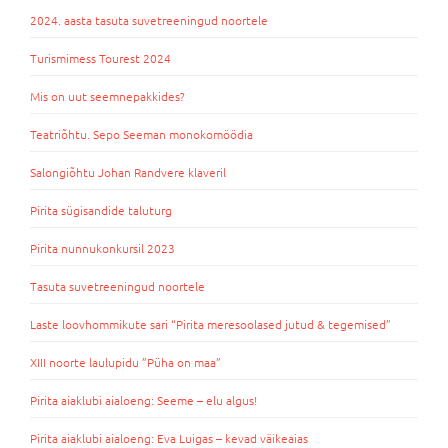
2024. aasta tasuta suvetreeningud noortele
Turismimess Tourest 2024
Mis on uut seemnepakkides?
Teatriõhtu. Sepo Seeman monokomöödia
Salongiõhtu Johan Randvere klaveril
Pirita sügisandide taluturg
Pirita nunnukonkursil 2023
Tasuta suvetreeningud noortele
Laste loovhommikute sari “Pirita meresoolased jutud & tegemised”
XIII noorte laulupidu ”Püha on maa”
Pirita aiaklubi aialoeng: Seeme – elu algus!
Pirita aiaklubi aialoeng: Eva Luigas – kevad väikeaias