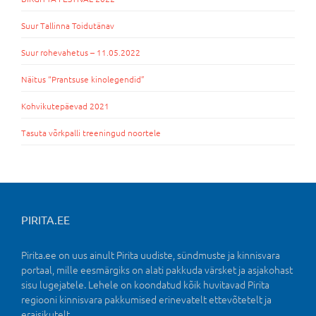
Suur Tallinna Toidutänav
Suur rohevahetus – 11.05.2022
Näitus “Prantsuse kinolegendid”
Kohvikutepäevad 2021
Tasuta võrkpalli treeningud noortele
PIRITA.EE
Pirita.ee on uus ainult Pirita uudiste, sündmuste ja kinnisvara
portaal, mille eesmärgiks on alati pakkuda värsket ja asjakohast
sisu lugejatele. Lehele on koondatud kõik huvitavad Pirita
regiooni kinnisvara pakkumised erinevatelt ettevõtetelt ja
eraisikutelt.