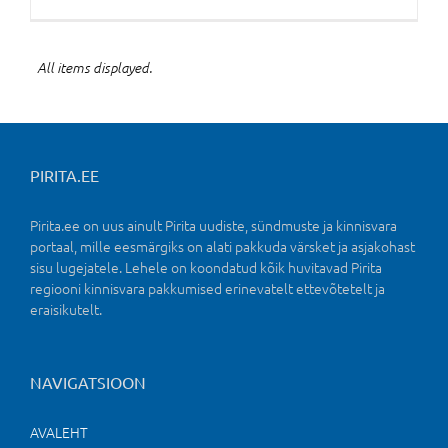
All items displayed.
PIRITA.EE
Pirita.ee on uus ainult Pirita uudiste, sündmuste ja kinnisvara
portaal, mille eesmärgiks on alati pakkuda värsket ja asjakohast
sisu lugejatele. Lehele on koondatud kõik huvitavad Pirita
regiooni kinnisvara pakkumised erinevatelt ettevõtetelt ja
eraisikutelt.
NAVIGATSIOON
AVALEHT