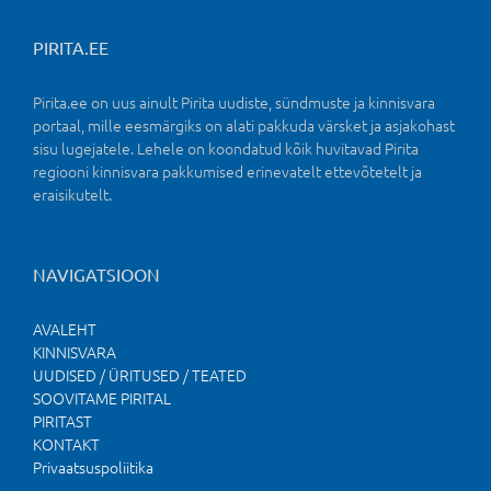
PIRITA.EE
Pirita.ee on uus ainult Pirita uudiste, sündmuste ja kinnisvara
portaal, mille eesmärgiks on alati pakkuda värsket ja asjakohast
sisu lugejatele. Lehele on koondatud kõik huvitavad Pirita
regiooni kinnisvara pakkumised erinevatelt ettevõtetelt ja
eraisikutelt.
NAVIGATSIOON
AVALEHT
KINNISVARA
UUDISED / ÜRITUSED / TEATED
SOOVITAME PIRITAL
PIRITAST
KONTAKT
Privaatsuspoliitika